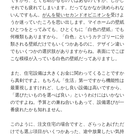
ですから、とても助かるものではあるのですが、しかし
それでも疲れてしまいます。だってなかなか決められな
いんですもん。
がんを疑いセカンドオピニオンを
受けよ
うか迷っていたころを思い出します。マイホームの壁紙
ひとつをとってみても、ひとくちに「白色の壁紙」でも
何種類もありますから。「白色」というカテゴリーに分
類される壁紙だけでもいくつかあるのに、デザイン違い
でもいくつかの選択肢がありますからね。表面にでこぼ
こな模様が入っている白色の壁紙だってありますし。
また、住宅設備は大きくお金に関わってくることですか
ら真剣ですよ。もちろん「生活」第一ですから機能性は
最重視しますけれど、しかし良い設備は高いですから、
「選びたいものを選べば良い」というわけにはいかない
のですよね。予算との兼ね合いもあって、設備選びが一
番疲れたかも知れません。
このように、注文住宅の場合ですと、ざらっとあげただ
けでも選ぶ項目がいくつかあった、途中放棄したい気持